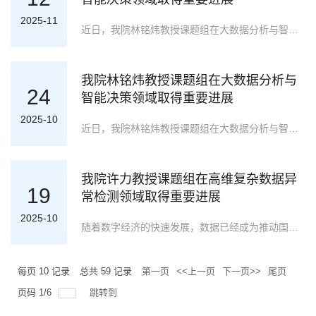
2025-11
近日，我院林铭炜教授课题组在大数据分析与智能决策领域取得重要进展。当前传统非负张量隐因子分解模型尽管能够有效表征高维不完备张量，但其仍面临两个主要局限：首先，该类模型本质上是线性的，难以捕捉高维不完备张量中潜在的非线性特征；其次，模型依赖于随机初始化的非负参数以及专门设计的非负训练方案。为解决上述问题，课题组创新性地提出了一种加速无约束非负神经张量隐因子分解（AUN-NLFT）模型。该模型的核心思想包括以下三个方面：1）引入神经网络结构与非线性的激活函数，以更精确地刻画高维不完备张量中的非线性特征；2）构建一个非负映射域，借助单元素级依赖的映射函数将非负约束从隐因子转移至输出决策参数，从而实现对模型的无约束优化；3）采用高度兼容的带动量项的随机梯度下降算法作为反向传播的学习方案，该方案不仅保证了训练过程的有效性与可扩展性，还显著提升了收敛速度。在十个高维不完备张量数据集上的实验结果表明，相较于当前各类先进模型，AUN-NLFT模型在估计精度和每轮迭代时间成本方面均展现出显著优势。图1 加速无约束非负神经张量隐因子分解模型研究成果以“Neural Nonnegative Latent F
我院林铭炜教授课题组在大数据分析与
24
智能决策领域取得重要进展
2025-10
近日，我院林铭炜教授课题组在大数据分析与智能决策领域取得重要进展。随着在线教育服务的发展，学生表现预测任务面临着数据高维、不完备且持续更新的严峻挑战，传统方法难以有效应对。针对这一难题，课题组创新性地提出了一种增量式非线性协同隐因子分析（IN-CoLFA）模型。该模型增强了隐因子分析框架，通过协同分解技术，将学生得分矩阵与专家提供的习题知识点关联矩阵进行联合建模。同时，还融入了受神经网络启发的非线性结构，以捕捉学生与习题之间复杂的交互关系。为了实现高效的增量学习，该模型被无缝拓展至增量版本，使其不仅能对历史数据进行离线训练，还能在新数据持续产生时不断优化和完善预测。在多个数据集上的实验结果表明，无论是在静态还是动态学生表现预测任务中，IN-CoLFA模型均表现出有效性和高效率。研究成果以“An Incremental Nonlinear Co-Latent Factor Analysis Model for Large-Scale Student Performance Prediction”为题，发表于CCF A类国际期刊《IEEE Transactions on Services
我院许力教授课题组在高维复杂数据异
19
常检测领域取得重要进展
2025-10
随着数字经济的快速发展，数据已经成为推动国家和社会发展的重要战略资源，数据异常检测不仅可以防范网络和数据系统安全，而且在社交媒体分析、生物信息学、金融市场监管以及交通网络和智能城市规划中都有着广泛的应用。近期，我院许力教授课题组在高维复杂数据的异常检测方向取得了系列性进展，课题组研究聚焦于高维与高阶数据的结构建模与高效学习，综合运用了张量低秩恢复、中心性度量、多模态融合以及元学习等方法，旨在面向真实网络和数据环境实现更具解释性和鲁棒性的异常检测。研究成果一：课题组在网络流量异常检测研究中提出了一种融合张量特征表示与特征向量边中心性的创新方法。该方法通过构建张量特征向量“边中心性”公式对链路重要性进行量化，并结合低秩张量恢复与表征学习，在模型中引入中心性特征与Laplacian项，以有效捕捉非线性邻域与结构信息。在提升随机异常检测精度的同时，该方法对定向攻击等由高中心性链路引发的异常表现出更高的灵敏度。实验结果显示该方法在精确率和召回率等指标上展现出明显的优势。相关成果论文《Enhanced network traffic anomaly detection: Integration o
每页
10
记录
总共
59
记录
第一页
<<上一页
下一页>>
尾页
页码
1
/
6
跳转到