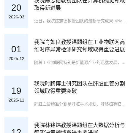
我院陈志德教授团队在计算机视觉领域
20
取得新进展
2026-03
近日，我院陈志德教授团队的最新研究成果《Nano-EmoX: Unifying Multimodal Emotional Intelligence from Perception to Empathy》被计算机视觉领域国际顶级学术会议 CVPR 2026（The IEEE/CVF Conference on Computer Vision and Pattern Recognition）录用。该成果标志着我校在多模态情感计算、计算机视觉与人工智能交叉研究方向取得了新进展，为紧凑型通用情感AI的研发与轻量化部署提供了全新技术路径。论文第一单位为福建师范大学，我院研究生黄嘉豪为第一作者，我院陈志德教授为通讯作者。该研究主要聚焦多模态情感语言模型长期面临的低层次感知与高层次交互断层、情感能力碎片化、资源消耗过高的关键挑战。当前情感计算模型大多局限于单一认知层级，难以实现从情绪感知到共情交互的全链路统一，且大参数模型的高算力需求严重制约了轻量化部署。针对上述问题，团队提出认知启发的三级情感任务层级框架，设计出轻量化多模态语言模型Nano-EmoX与P2E（Perception-to-Empat
我院肖如良教授课题组在工业物联网高
01
维时序异常检测研究领域取得重要进展
2025-12
随着工业物联网特别是新能源产业的迅猛发展，海量高维时序数据已成为工业物联网特别是储能领域等关键设施的核心数据形态。真实工业数据呈现出的强非线性耦合、动态跨尺度演化及高噪声特性，使现有方法因缺乏物理先验与因果逻辑而常陷于误判困境。如何突破现有模型在时空依赖建模与隐性故障溯源方面的局限，成为当前提升工业物联网系统应用可靠性亟待攻克的共性难题。近日，我院肖如良教授课题组在高维多变量时间序列异常检测方向取得了系列性进展。课题组研究聚焦于复杂工业场景下高维时序数据的时空依赖挖掘与抗噪表征，综合运用了双视图潜变量建模、因果反事实推理以及跨尺度频域交互等方法，旨在面向工业物联网环境特别是真实新能源应用领域，攻克非线性耦合与隐性故障溯源难题，实现兼具物理一致性、高鲁棒性与深层可解释性的智能异常检测。研究成果一：针对储能系统在电动汽车、光伏、风电等场景中的异常检测困难问题，提出了面向多传感器电池系统的双视图潜变量异常检测方法 DVSAD，以应对高维传感器数据下的安全监测需求。该方法将传感器关系图与时间序列特征融合建模，并结合扩散噪声平滑与物理先验驱动的结构引导评分，以增强对跨传感器耦合与噪声扰动的识别能
我院时鹏博士研究团队在肝脏血管分割
19
领域取得重要突破
2025-11
肝脏血管精准分割是肝脏手术规划、肝移植等临床诊疗的关键前提，对降低手术风险、提升治疗效果至关重要。近日，我校计算机与网络空间安全学院时鹏博士研究团队与福建肿瘤医院钟婧博士团队合作，在肝脏血管分割领域取得重要突破，提出残差启发的多尺度特征融合网络（RMFF-Net），为临床精准诊疗提供了新的技术支撑。该研究成果在公共数据集上表现优异：在3Dircadb数据集动脉分割DSC达0.849、静脉DSC达0.846，MSD数据集整体DSC达0.726，且网络参数仅15.38M，在保证高精度的同时兼顾了计算效率。这一技术创新有效解决了肝脏血管结构复杂、分布稀疏、与周围组织对比度低等分割难题。在实验验证中，RMFF-Net展现出巨大的临床应用潜力。该模型可显著减少医生手动标注CT图像的时间，提升工作效率。特别在小血管分割场景中表现优异，这对肝癌患者的精准分期、手术边界确定具有重要意义。这项技术的成功研发，将有力推动肝脏外科诊疗向更高效、更精准的方向发展。在术前评估方面，可为医生提供清晰的血管解剖结构，帮助制定个体化手术方案；在术中导航方面，可实时提供血管位置信息，避免损伤重要血管；在术后监测方面，能
我院林铭炜教授课题组在大数据分析与
12
智能决策领域取得重要进展