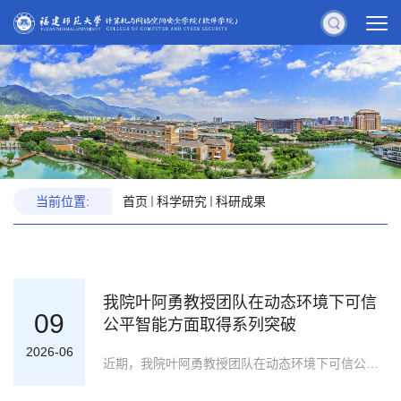
当前位置:
首页
科学研究
科研成果
我院叶阿勇教授团队在动态环境下可信
09
公平智能方面取得系列突破
2026-06
近期，我院叶阿勇教授团队在动态环境下可信公平智能领域取得系列重要进展，三项研究成果分别发表于国际期刊《Expert Systems With Applications》和《Applied Soft Computing》。随着人工智能广泛应用于自动驾驶、金融风控、医疗诊断等高风险领域，模型在真实环境变化中的公平性与泛化性日益受到关注。现有机器学习方法多依赖静态数据分布假设，难以适应开放动态环境下的分布漂移与群体差异。针对这一挑战，叶阿勇教授团队系统性地构建了涵盖跨域鲁棒公平、流式长期公平和黑盒部署后校正的技术方案，为提升人工智能系统在复杂场景下的公平性、鲁棒性与可部署性提供了新思路。研究成果一：动态环境在线公平学习该成果面向流式数据场景中环境持续变化导致的长期公平性难以保障问题，提出长期公平感知在线学习方法ConSCFairOL。该方法通过监督对比学习与条件监督对比学习，学习兼具环境鲁棒性与Equalized Odds公平性的表示，使模型预测在动态环境中有效解耦环境因素与敏感属性的影响，为在线模型持续公平决策提供了新范式。该成果以“Achieving Online Learning wi