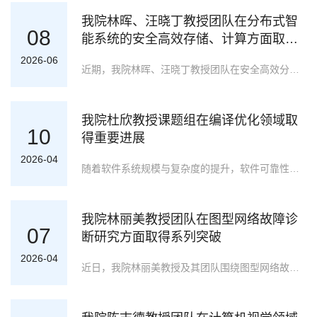
我院林晖、汪晓丁教授团队在分布式智
08
能系统的安全高效存储、计算方面取得
系列突破
2026-06
近期，我院林晖、汪晓丁教授团队在安全高效分布式计算与存储领域取得系列重要进展，三项研究成果分别被CCF A类期刊《IEEE Transactions on Computers》、《IEEE Transactions on Dependable and Secure Computing》、《IEEE Transactions on Information Forensics and Security》录用。该系列成果分别从个性化收敛、异构对抗与可信存储三个角度出发，为提升分布式智能系统的安全性与高效性提供了全新技术路径。研究成果一：FMLH：基于约束超网络的个性化联邦元学习（IEEE TC 2026）该成果面向个性化联邦学习中单一元模型适应性不足的问题，首次将超网络与联邦元学习相结合，提出FMLH框架，利用微调模型差异生成个性化元模型，并设计了自适应个性化比例策略。严格的收敛界与泛化界证明及实验表明，该方法可将最低分位准确率提升18.71%，最大准确率提升5.6%。该工作成果以“Toward Personalized Federated Meta-learning with Constr
我院杜欣教授课题组在编译优化领域取
10
得重要进展
2026-04
随着软件系统规模与复杂度的提升，软件可靠性问题日益突出，如何在编译阶段自动优化程序可靠性成为关键挑战。在LLVM编译框架中，不同优化选项序列会对中间表示施加不同变换，从而生成可靠性差异显著的程序，使最优序列搜索问题尤为复杂。尽管强化学习已被用于自动化该过程，但现有方法在刻画编译动态行为的状态表示以及兼顾依赖关系与紧凑性的动作空间构建方面仍存在不足。针对上述问题，我院杜欣教授课题组创新性地提出了一种编译时软件可靠性优化的强化学习方法（OSRC-RL）。OSRC-RL从状态建模与动作空间构建两个关键环节入手：一方面，引入编译行为感知的状态表示机制，将程序语义与编译动态过程进行联合建模，提升状态表达的准确性与判别能力；另一方面，设计依赖感知且空间紧凑的动作空间构建策略，在保留关键优化选项依赖关系的同时有效压缩搜索空间，从而提升学习效率与策略稳定性。在多个基准程序和工业实例上的实验结果表明，该方法在可靠性提升幅度与收敛效率方面均优于现有主流方法，展现出良好的实际应用潜力。研究成果以“OSRC-RL: Optimizing Software Reliability at Compile-Time
我院林丽美教授团队在图型网络故障诊
07
断研究方面取得系列突破
2026-04
近日，我院林丽美教授及其团队围绕图型网络故障诊断关键理论与算法开展系统研究，在中国计算机学会推荐 A 类期刊《IEEE Transactions on Networking（IEEE TON）》上连续发表四篇论文。相关成果面向数据中心网络与典型互连网络在复杂故障场景下的可靠运行需求，聚焦循环故障诊断、间歇性故障诊断及分支故障模式等关键问题，形成了“可证明诊断界—高效诊断算法—实验验证评估”的完整研究链条，为大规模网络系统的故障快速定位与高可靠容错运行提供了理论支撑与方法参考。研究成果一：DCell 循环诊断度与快速诊断算法该成果面向服务器中心型数据中心网络 DCell 的高可用运维需求，提出并刻画循环诊断度，在 PMC 与 MM* 两种系统级诊断模型下给出理论结论 (ctc(DCell_{k,n})=4k+2n-5)，并提出快速诊断算法 PMCCFD/MMCFD。实验在 DCell_{2,5} 与真实网络 WUPG 上验证，在较低故障规模下 Accuracy 与 NPV 可保持在 0.95 以上，体现出良好的工程适用性与可扩展性。该工作成果以 “Cyclic Diagnosabilit